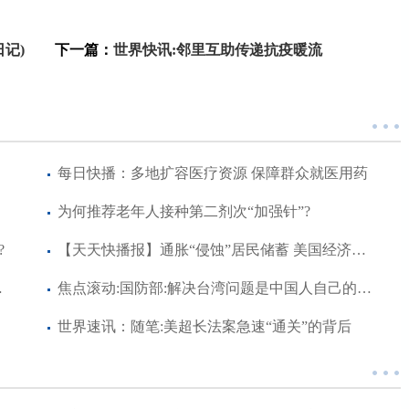
记)
下一篇：
世界快讯:邻里互助传递抗疫暖流
每日快播：多地扩容医疗资源 保障群众就医用药
为何推荐老年人接种第二剂次“加强针”?
?
【天天快播报】通胀“侵蚀”居民储蓄 美国经济再遇“逆风”
不满、坚决反对
焦点滚动:国防部:解决台湾问题是中国人自己的事 美方无权说三道四
世界速讯：随笔:美超长法案急速“通关”的背后