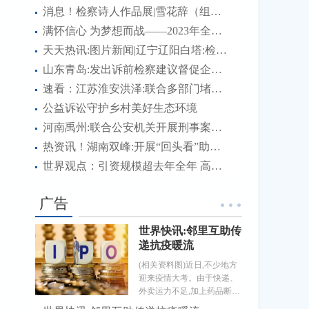
消息！检察诗人作品展|雪花辞（组诗）
满怀信心 为梦想而战——2023年全国硕士研究生招生考试首日见闻
天天热讯:图片新闻|辽宁辽阳白塔:检察官、国家三级心理咨询师为涉案未成年被害人及其家长进行心理疏导
山东青岛:发出诉前检察建议督促企业及时消除消防隐患
速看：江苏淮安洪泽:联合多部门堵住管理漏洞维护道路交通安全
公益诉讼守护乡村美好生态环境
河南禹州:联合公安机关开展刑事案件诉前财产调查
热资讯！湖南双峰:开展“回头看”助推检察建议落地见效
世界观点：引资规模超去年全年 高质量发展成色足——透视中国前11个月吸引外资成绩单
广告
世界快讯:邻里互助传
递抗疫暖流
(相关资料图)近日,不少地方
迎来疫情大考。由于快递、
外卖运力不足,加上药品断
货、抗原检测试剂脱销等,