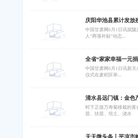
庆阳华池县累计发放残疾
中国甘肃网6月1日讯据
人“两项补贴”动态...
全省“家家幸福一元捐
中国甘肃网6月1日讯新天
仪式在麦积区举...
清水县远门镇：金色
时下正值万寿菊移栽的黄
苗、扶苗、培土、浇水
天天微头条丨平凉市崆