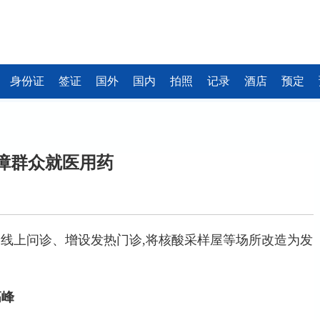
身份证
签证
国外
国内
拍照
记录
酒店
预定
障群众就医用药
通线上问诊、增设发热门诊,将核酸采样屋等场所改造为发
高峰