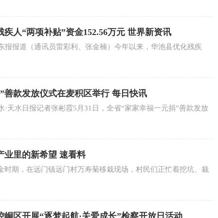
人“两项补贴”资金152.56万元 世界新资讯
陇东报报道（通讯员雷彩利、张金楠）今年以来，华池县优化残疾
”善款发放仪式在麦积区举行 每日快讯
水·天水日报记者张彬霞5月31日，全省“家家幸福一元捐”善款发放
产业里的新希望 速看料
金时期，在远门镇远门村万寿菊移栽现场，村民们正忙着挖坑、栽
峒区开展“逐梦起航·关爱成长”检察开放日活动