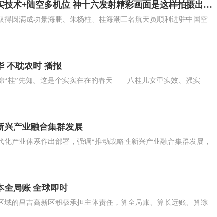
实技术+陆空多机位 神十六发射精彩画面是这样拍摄出来
取得圆满成功景海鹏、朱杨柱、桂海潮三名航天员顺利进驻中国空
华 不耽农时 播报
锦“桂”先知。这是个实实在在的春天——八桂儿女重实效、强实
新兴产业融合集群发展
代化产业体系作出部署，强调“推动战略性新兴产业融合集群发展，
本全局账 全球即时
区域的昌吉高新区积极承担主体责任，算全局账、算长远账、算综