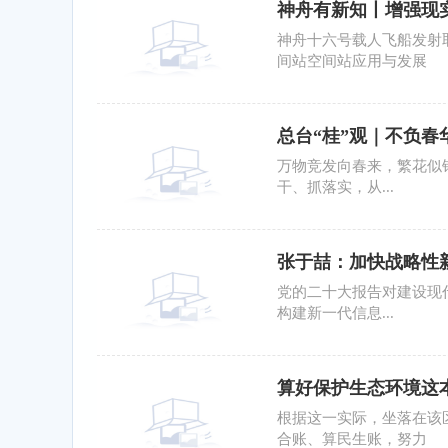
神舟有新知丨增强现
的|快播报
神舟十六号载人飞船发射
间站空间站应用与发展
总台“桂”观｜不负春
​万物竞发向春来，繁花似
干、抓落实，从...
张于喆：加快战略性
党的二十大报告对建设现
构建新一代信息...
算好保护生态环境这
根据这一实际，坐落在该
合账、算民生账，努力