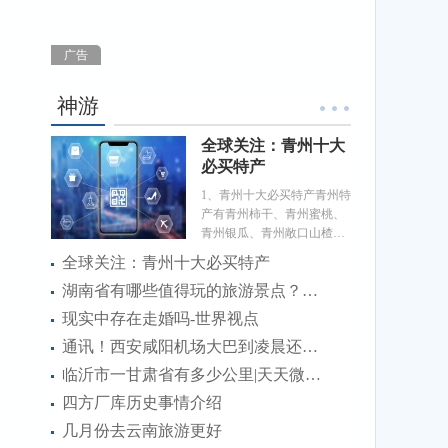
广告
神游
全球关注：青州十大
必买特产
1、青州十大必买特产青州特
产有青州柿干、青州蜜桃、
青州银瓜、青州敞口山楂
等。青州位于山东省，优质
全球关注：青州十大必买特产
的地
湖南省有哪些值得玩的旅游景点？门票分别是多少 焦点速讯
现实中存在走婚吗-世界视点
通讯！西安咸阳机场大巴到凌晨还有么
临沂市一甘肃省有多少公里|天天微头条
四方厂库历史事情介绍
几月份去云南旅游更好