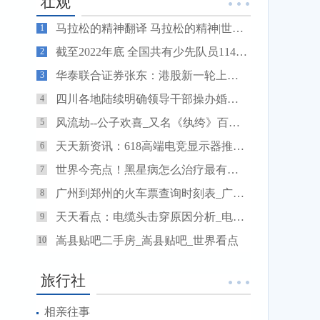
壮观
马拉松的精神翻译 马拉松的精神|世界速读
1
截至2022年底 全国共有少先队员11467.1万名 全球新资讯
2
华泰联合证券张东：港股新一轮上市改革将激发科技企业上市热潮-天天看热讯
3
四川各地陆续明确领导干部操办婚丧喜庆事宜具体标准 遏制大操大办 弘扬节俭新风
4
风流劫--公子欢喜_又名《纨绔》百度云_纨绔_风流劫公子欢喜
5
天天新资讯：618高端电竞显示器推荐：联想W2729SHL值得入手
6
世界今亮点！黑星病怎么治疗最有效_黑星龙珠
7
广州到郑州的火车票查询时刻表_广州到郑州的火车票
8
天天看点：电缆头击穿原因分析_电缆头
9
嵩县贴吧二手房_嵩县贴吧_世界看点
10
旅行社
相亲往事