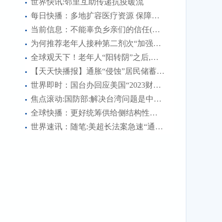
世界快讯:邻里互助传递抗疫暖流
不...
每日快播：多地扩容医疗资源 保障群众就医用药
当前信息：不能辜负乡亲们的信任(青春日记)
为何推荐老年人接种第二剂次“加强针”?
全球观天下！老年人“阳转阴”之后,需要注意什么?
【天天快播报】通胀“侵蚀”居民储蓄 美国经济再遇“逆风”
世界即时：国台办回应美国“2023财年国防授权法案”:强烈不满、坚决反对
焦点滚动:国防部:解决台湾问题是中国人自己的事 美方无权说三道四
全球快播：更好统筹供给侧结构性改革和扩大内需——学习领会“六个更好统筹”之三
世界速讯：随笔:美超长法案急速“通关”的背后