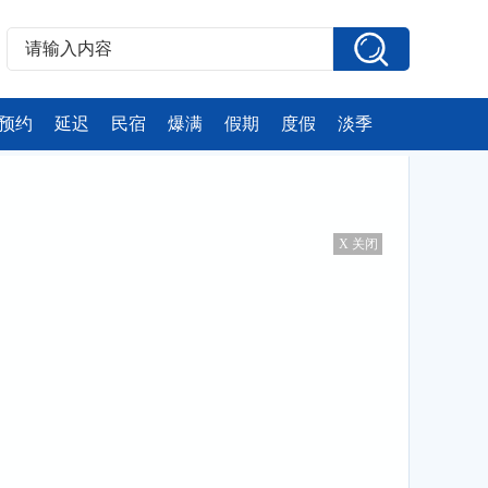
预约
延迟
民宿
爆满
假期
度假
淡季
X 关闭