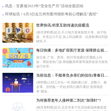
讯息：甘肃省2023年“安全生产月”活动全面启动
环球短讯！6月3日去兰州市图书馆听考前心理解压“真经”
世界快讯:邻里互助传递抗疫暖流
(相关资料图)近日,不少地方迎来疫情大考。由于快
递、外卖运力不足,加上药品断货、抗原检测试剂脱
销等,不...
每日快播：多地扩容医疗资源 保障群众就医用药
连日来, 广东、贵州、四川等地通过开通线上问
诊、增设发热门诊,将核酸采样屋等场所改造为发热
诊疗站等...
当前信息：不能辜负乡亲们的信任(青春日记)
(资料图)入村工作头一年,我刚满23岁。岁数小、脸
皮薄、没经验,一开始,村民们都不看好,觉得我是
来“镀金...
为何推荐老年人接种第二剂次“加强针”?
(相关资料图)近日,北京市多个区启动新冠病毒疫苗