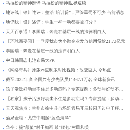
马拉松的精神翻译 马拉松的精神|世界速读
地评线丨银川述评：整治“培训贷”，严管重罚不可少 当前消息
地评线丨银川述评：学生一举一动都要被打分？
天天百事通！李国瑞：奔走在基层一线的法律明白人
【环球新要闻】一季度我市为小微企业发放信用贷款21.73亿元
李国瑞：奔走在基层一线的法律明白人
中日韩固态电池布局大PK
《网络奇兵》原版vs重制版对比视频：改变巨大 今热点
截至2022年底 全国共有少先队员11467.1万名 全球新资讯
孩子活泼好动坐不住是多动症吗？专家提醒：多动与好动不同需及时就医
【独家】孩子活泼好动坐不住是多动症吗？专家提醒：多动与好动不同需及时就医
天天观焦点：兰州市榆中县市场监管局开展校园周边电子秤专项监督检查
酒泉金塔：戈壁中崛起“蓝色海洋”
华亭：提“颜值”村子如画 鼓“腰包”村民和美