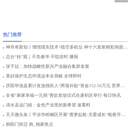
热门推荐
神舟有新知丨增强现实技术+陆空多机位 神十六发射精彩画面是这样拍摄出来的|快播报
总台“桂”观｜不负春华 不耽农时 播报
张于喆：加快战略性新兴产业融合集群发展
算好保护生态环境这本全局账 全球即时
庆阳华池县累计发放残疾人“两项补贴”资金152.56万元 世界新资讯
全省“家家幸福一元捐”善款发放仪式在麦积区举行 每日快讯
清水县远门镇：金色产业里的新希望 速看料
天天微头条丨平凉市崆峒区开展“逐梦起航·关爱成长”检察开放日活动
朐阳门拆迁 朐_独家焦点