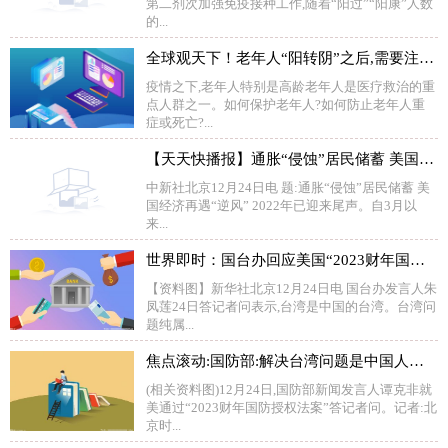
第二剂次加强免疫接种工作,随着“阳过”“阳康”人数
的...
全球观天下！老年人“阳转阴”之后,需要注意什么?
疫情之下,老年人特别是高龄老年人是医疗救治的重
点人群之一。如何保护老年人?如何防止老年人重
症或死亡?...
【天天快播报】通胀“侵蚀”居民储蓄 美国经济再遇“逆风”
中新社北京12月24日电 题:通胀“侵蚀”居民储蓄 美
国经济再遇“逆风” 2022年已迎来尾声。自3月以
来...
世界即时：国台办回应美国“2023财年国防授权法案”:强烈不满、坚决反对
【资料图】新华社北京12月24日电 国台办发言人朱
凤莲24日答记者问表示,台湾是中国的台湾。台湾问
题纯属...
焦点滚动:国防部:解决台湾问题是中国人自己的事 美方无权说三道四
(相关资料图)12月24日,国防部新闻发言人谭克非就
美通过“2023财年国防授权法案”答记者问。记者:北
京时...